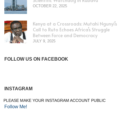
Scientific Watchdog in Rubavu
OCTOBER 22, 2025
Kenya at a Crossroads: Mutahi Ngunyi’s
Call to Ruto Echoes Africa’s Struggle
Between Force and Democracy
JULY 9, 2025
FOLLOW US ON FACEBOOK
INSTAGRAM
PLEASE MAKE YOUR INSTAGRAM ACCOUNT PUBLIC
Follow Me!