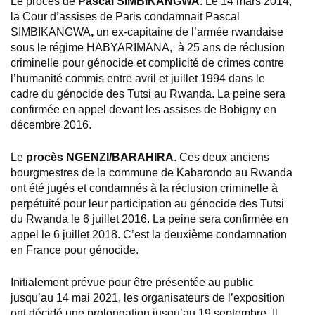
Le procès de
Pascal SIMBIKANGWA
. Le 14 mars 2014,
la Cour d’assises de Paris condamnait Pascal
SIMBIKANGWA
,
un ex-capitaine de l’armée rwandaise
sous le régime HABYARIMANA, à 25 ans de réclusion
criminelle pour génocide et complicité de crimes contre
l’humanité commis entre avril et juillet 1994 dans le
cadre du génocide des Tutsi au Rwanda. La peine sera
confirmée en appel devant les assises de Bobigny en
décembre 2016.
Le
procès NGENZI/BARAHIRA
. Ces deux anciens
bourgmestres de la commune de Kabarondo au Rwanda
ont été jugés et condamnés à la réclusion criminelle à
perpétuité pour leur participation au génocide des Tutsi
du Rwanda le 6 juillet 2016. La peine sera confirmée en
appel le 6 juillet 2018. C’est la deuxième condamnation
en France pour génocide.
Initialement prévue pour être présentée au public
jusqu’au 14 mai 2021, les organisateurs de l’exposition
ont décidé une prolongation jusqu’au 19 septembre. Il