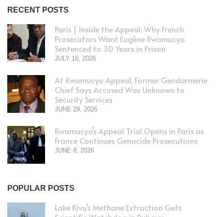
RECENT POSTS
Paris | Inside the Appeal: Why French
Prosecutors Want Eugène Rwamucyo
Sentenced to 30 Years in Prison
JULY 16, 2026
At Rwamucyo Appeal, Former Gendarmerie
Chief Says Accused Was Unknown to
Security Services
JUNE 29, 2026
Rwamucyo’s Appeal Trial Opens in Paris as
France Continues Genocide Prosecutions
JUNE 8, 2026
POPULAR POSTS
Lake Kivu’s Methane Extraction Gets